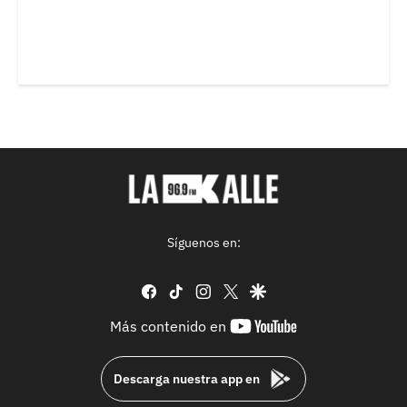
Síguenos en:
facebook
tiktok
instagram
twitter
google
youtube-
Más contenido en
footer
Descarga nuestra app en