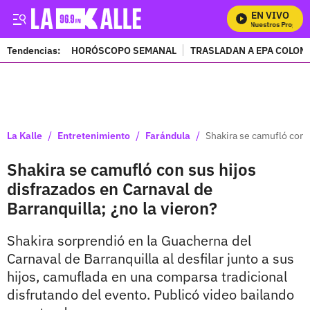
EN VIVO
Mira Todos Nuestros Programas
Tendencias:
HORÓSCOPO SEMANAL
TRASLADAN A EPA COLOM
PUBLICIDAD
/
/
/
La Kalle
Entretenimiento
Farándula
Shakira se camufló con s
Shakira se camufló con sus hijos
disfrazados en Carnaval de
Barranquilla; ¿no la vieron?
Shakira sorprendió en la Guacherna del
Carnaval de Barranquilla al desfilar junto a sus
hijos, camuflada en una comparsa tradicional
disfrutando del evento. Publicó video bailando