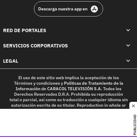
Descarga nuestra app en
RED DE PORTALES
SERVICIOS CORPORATIVOS
LEGAL
El uso de este sitio web implica la aceptación de los
Términos y condiciones
y
Políticas de Tratamiento de la
Información
de
CARACOL TELEVISIÓN S.A.
Todos los
Derechos Reservados D.R.A. Prohibida su reproducción
total o parcial, así como su traducción a cualquier idioma sin
autorización escrita de su titular. Reproduction in whole or
c
in part, or translation without written permission is
prohibited. All rights reserved 2025.
PUBLICIDAD
MIEMBRO DE: