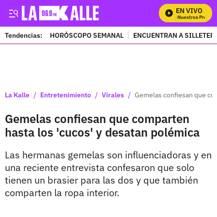
EN VIVO
Mira Todos Nuestros Program
Tendencias:
HORÓSCOPO SEMANAL
ENCUENTRAN A SILLETER
PUBLICIDAD
/
/
/
La Kalle
Entretenimiento
Virales
Gemelas confiesan que com
Gemelas confiesan que comparten
hasta los 'cucos' y desatan polémica
Las hermanas gemelas son influenciadoras y en
una reciente entrevista confesaron que solo
tienen un brasier para las dos y que también
comparten la ropa interior.