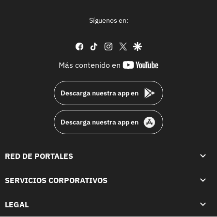
Síguenos en:
facebook
tiktok
instagram
twitter
google
youtube-
Más contenido en
footer
Descarga nuestra app en
Descarga nuestra app en
RED DE PORTALES
SERVICIOS CORPORATIVOS
LEGAL