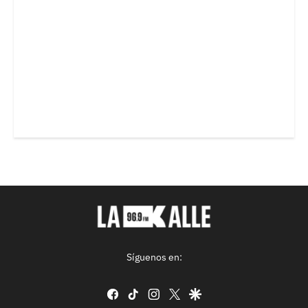
Síguenos en:
facebook
tiktok
instagram
twitter
google