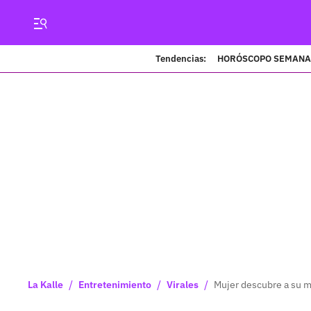
Tendencias:
HORÓSCOPO SEMANA
/
/
/
La Kalle
Entretenimiento
Virales
Mujer descubre a su ma