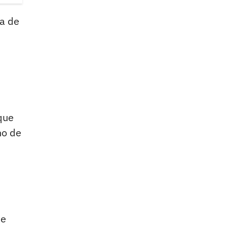
da de
que
ho de
ue