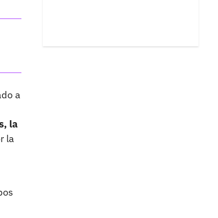
ado a
s, la
r la
mbos