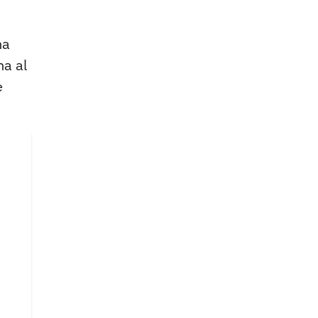
na
ha al
e