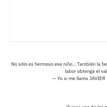
No sólo es hermoso ese niño... También la fa
labor obtenga el v
— Yo si me llamo JAVIER 
Quizas uno de los