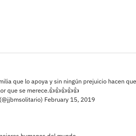
milia que lo apoya y sin ningún prejuicio hacen qu
alor que se merece.👍👍👍👍👍
(@jjbmsolitario)
February 15, 2019
 mejores humanos del mundo.