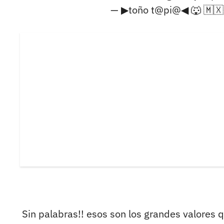
— ▶toño t@pi@◀ 🐺 🇲🇽
Sin palabras!! esos son los grandes valores