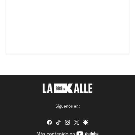
Síguenos en:
facebook
tiktok
instagram
twitter
google
youtube-
Más contenido en