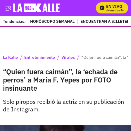
EN VIVO
Mira Todos Nuestros Program
Tendencias:
HORÓSCOPO SEMANAL
ENCUENTRAN A SILLETER
PUBLICIDAD
/
/
/
La Kalle
Entretenimiento
Virales
“Quien fuera caimán”, la ‘
“Quien fuera caimán”, la ‘echada de
perros’ a María F. Yepes por FOTO
insinuante
Solo piropos recibió la actriz en su publicación
de Instagram.