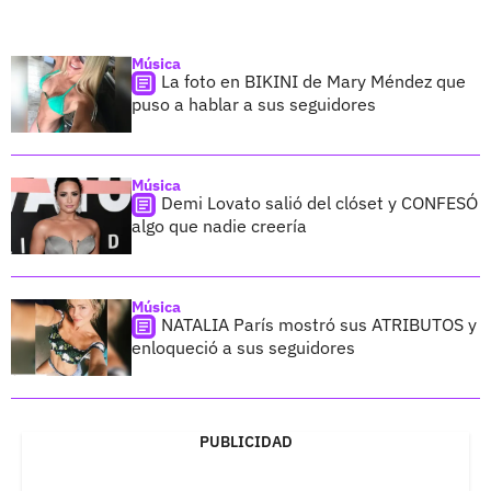
Música
La foto en BIKINI de Mary Méndez que
puso a hablar a sus seguidores
Música
Demi Lovato salió del clóset y CONFESÓ
algo que nadie creería
Música
NATALIA París mostró sus ATRIBUTOS y
enloqueció a sus seguidores
PUBLICIDAD