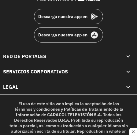
footer
Descarga nuestra app en
Descarga nuestra app en
RED DE PORTALES
SERVICIOS CORPORATIVOS
LEGAL
El uso de este sitio web implica la aceptación de los
Términos y condiciones
y
Políticas de Tratamiento de la
Información
de
CARACOL TELEVISIÓN S.A.
Todos los
Derechos Reservados D.R.A. Prohibida su reproducción
total o parcial, así como su traducción a cualquier idioma sin
autorización escrita de su titular. Reproduction in whole or
c
in part, or translation without written permission is