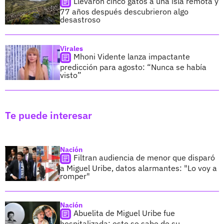
Llevaron cinco gatos a una isla remota y
77 años después descubrieron algo
desastroso
Virales
Mhoni Vidente lanza impactante
predicción para agosto: “Nunca se había
visto”
Te puede interesar
Nación
Filtran audiencia de menor que disparó
a Miguel Uribe, datos alarmantes: "Lo voy a
romper"
Nación
Abuelita de Miguel Uribe fue
hospitalizada: esto se sabe de su