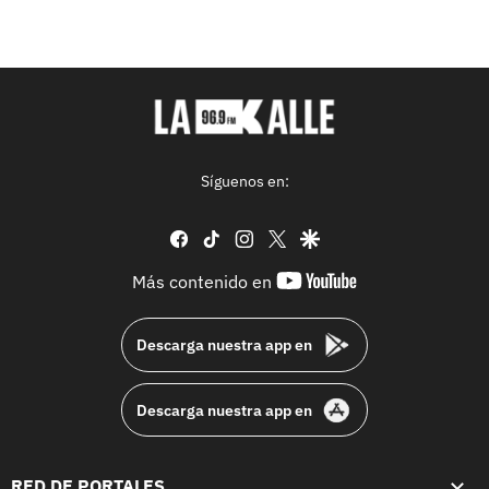
Síguenos en:
facebook
tiktok
instagram
twitter
google
youtube-
Más contenido en
footer
Descarga nuestra app en
Descarga nuestra app en
RED DE PORTALES