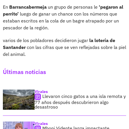
En
Barrancabermeja
un grupo de personas le
‘pegaron al
perrito’
luego de ganar un chance con los números que
estaban escritos en la cola de un bagre atrapado por un
pescador de la región.
varios de los pobladores decidieron jugar
la lotería de
Santander
con las cifras que se ven reflejadas sobre la piel
del animal.
Últimas noticias
Virales
Llevaron cinco gatos a una isla remota y
77 años después descubrieron algo
desastroso
Virales
Mhoni Vidente lanza impactante