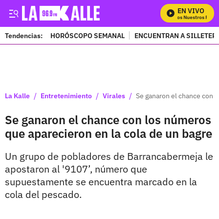
EN VIVO
Mira Todos Nuestros Progr
Tendencias:
HORÓSCOPO SEMANAL
ENCUENTRAN A SILLETER
PUBLICIDAD
/
/
/
La Kalle
Entretenimiento
Virales
Se ganaron el chance con l
Se ganaron el chance con los números
que aparecieron en la cola de un bagre
Un grupo de pobladores de Barrancabermeja le
apostaron al '9107’, número que
supuestamente se encuentra marcado en la
cola del pescado.