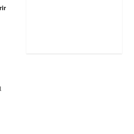
rir
l