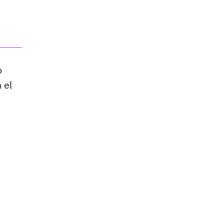
o
 el