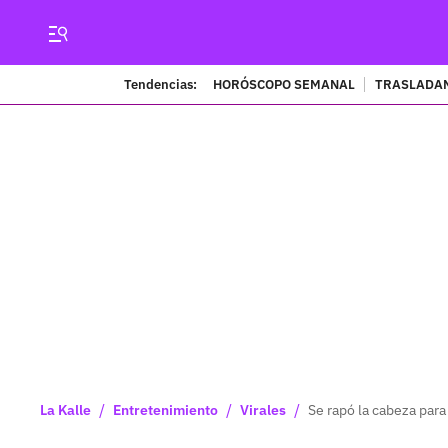
Tendencias:
HORÓSCOPO SEMANAL
TRASLADAN
/
/
/
La Kalle
Entretenimiento
Virales
Se rapó la cabeza para