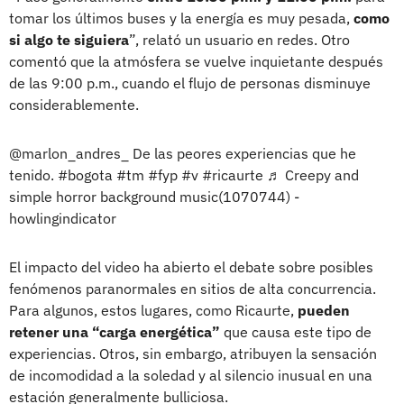
tomar los últimos buses y la energía es muy pesada,
como
si algo te siguiera
”, relató un usuario en redes. Otro
comentó que la atmósfera se vuelve inquietante después
de las 9:00 p.m., cuando el flujo de personas disminuye
considerablemente.
@marlon_andres_
De las peores experiencias que he
tenido.
#bogota
#tm
#fyp
#v
#ricaurte
♬ Creepy and
simple horror background music(1070744) -
howlingindicator
El impacto del video ha abierto el debate sobre posibles
fenómenos paranormales en sitios de alta concurrencia.
Para algunos, estos lugares, como Ricaurte,
pueden
retener una “carga energética”
que causa este tipo de
experiencias. Otros, sin embargo, atribuyen la sensación
de incomodidad a la soledad y al silencio inusual en una
estación generalmente bulliciosa.