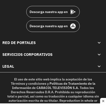
footer
Descarga nuestra app en
Descarga nuestra app en
RED DE PORTALES
SERVICIOS CORPORATIVOS
LEGAL
El uso de este sitio web implica la aceptación de los
Términos y condiciones
y
Políticas de Tratamiento de la
Información
de
CARACOL TELEVISIÓN S.A.
Todos los
Derechos Reservados D.R.A. Prohibida su reproducción
total o parcial, así como su traducción a cualquier idioma sin
autorización escrita de su titular. Reproduction in whole or
c
in part, or translation without written permission is