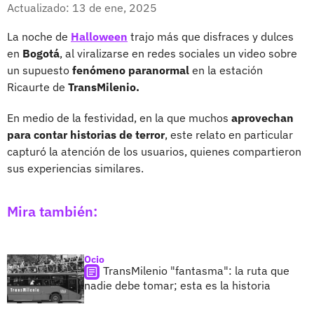
Facebook
X
Actualizado: 13 de ene, 2025
La noche de
Halloween
trajo más que disfraces y dulces
en
Bogotá
, al viralizarse en redes sociales un video sobre
un supuesto
fenómeno paranormal
en la estación
Ricaurte de
TransMilenio.
En medio de la festividad, en la que muchos
aprovechan
para contar historias de terror
, este relato en particular
capturó la atención de los usuarios, quienes compartieron
sus experiencias similares.
Mira también:
Ocio
TransMilenio "fantasma": la ruta que
nadie debe tomar; esta es la historia