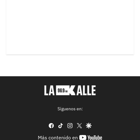
Síguenos en:
facebook
tiktok
instagram
twitter
google
youtube-
Más contenido en