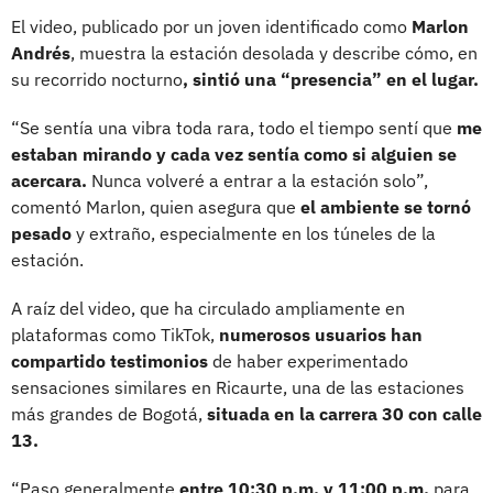
El video, publicado por un joven identificado como
Marlon
Andrés
, muestra la estación desolada y describe cómo, en
su recorrido nocturno
, sintió una “presencia” en el lugar.
“Se sentía una vibra toda rara, todo el tiempo sentí que
me
estaban mirando y cada vez sentía como si alguien se
acercara.
Nunca volveré a entrar a la estación solo”,
comentó Marlon, quien asegura que
el ambiente se tornó
pesado
y extraño, especialmente en los túneles de la
estación.
A raíz del video, que ha circulado ampliamente en
plataformas como TikTok,
numerosos usuarios han
compartido testimonios
de haber experimentado
sensaciones similares en Ricaurte, una de las estaciones
más grandes de Bogotá,
situada en la carrera 30 con calle
13.
“Paso generalmente
entre 10:30 p.m. y 11:00 p.m.
para