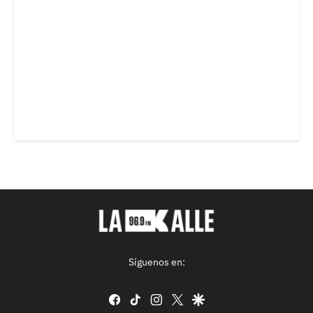
Síguenos en:
facebook
tiktok
instagram
twitter
google