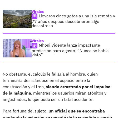
Virales
Llevaron cinco gatos a una isla remota y
77 años después descubrieron algo
desastroso
Virales
Mhoni Vidente lanza impactante
predicción para agosto: “Nunca se había
visto”
No obstante, el cálculo le fallaría al hombre, quien
terminaría deslizándose en el espacio entre la
construcción y el tren,
siendo arrastrado por el impulso
de la máquina
, mientras los usuarios miran atónitos y
angustiados, lo que pudo ser un fatal accidente.
Para fortuna del sujeto,
un oficial que se encontraba
rondando la estación se percató de lo sucedido y corrió