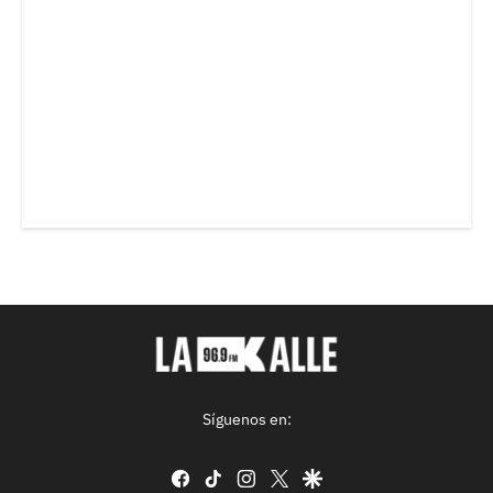
Síguenos en:
facebook
tiktok
instagram
twitter
google