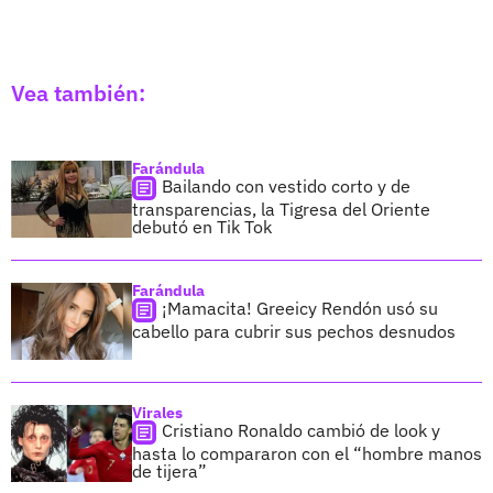
Vea también:
Farándula
Bailando con vestido corto y de
transparencias, la Tigresa del Oriente
debutó en Tik Tok
Farándula
¡Mamacita! Greeicy Rendón usó su
cabello para cubrir sus pechos desnudos
Virales
Cristiano Ronaldo cambió de look y
hasta lo compararon con el “hombre manos
de tijera”