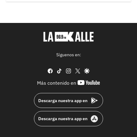
Síguenos en:
facebook
tiktok
instagram
twitter
google
youtube-
Más contenido en
footer
Descarga nuestra app en
Descarga nuestra app en