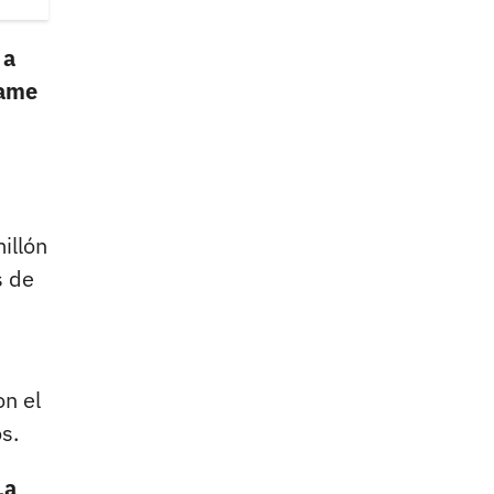
 a
jame
illón
s de
on el
s.
La