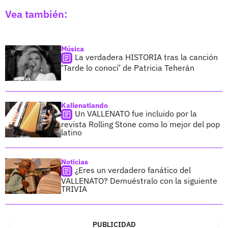
Vea también:
Música
La verdadera HISTORIA tras la canción
‘Tarde lo conocí’ de Patricia Teherán
Kallenatiando
Un VALLENATO fue incluido por la
revista Rolling Stone como lo mejor del pop
latino
Noticias
¿Eres un verdadero fanático del
VALLENATO? Demuéstralo con la siguiente
TRIVIA
PUBLICIDAD