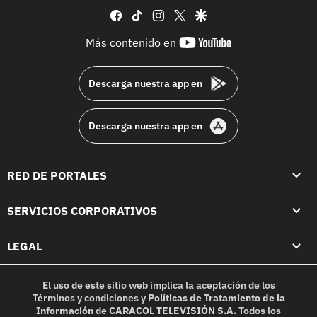
facebook
tiktok
instagram
twitter
google
youtube-
Más contenido en
footer
Descarga nuestra app en
Descarga nuestra app en
RED DE PORTALES
SERVICIOS CORPORATIVOS
LEGAL
El uso de este sitio web implica la aceptación de los
Términos y condiciones
y
Políticas de Tratamiento de la
Información
de
CARACOL TELEVISIÓN S.A.
Todos los