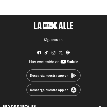
Síguenos en:
facebook
tiktok
instagram
twitter
google
youtube-
Más contenido en
footer
Descarga nuestra app en
Descarga nuestra app en
RED DE PORTALES