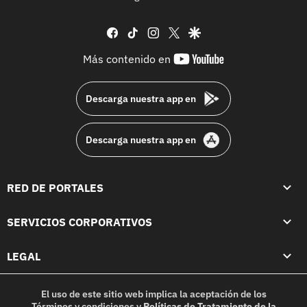
facebook
tiktok
instagram
twitter
google
youtube-
Más contenido en
footer
Descarga nuestra app en
Descarga nuestra app en
RED DE PORTALES
SERVICIOS CORPORATIVOS
LEGAL
El uso de este sitio web implica la aceptación de los
Términos y condiciones
y
Políticas de Tratamiento de la