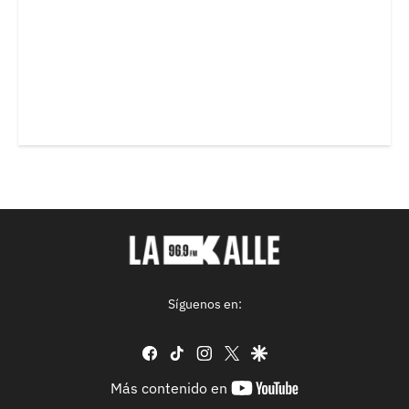
Síguenos en:
facebook
tiktok
instagram
twitter
google
youtube-
Más contenido en
footer