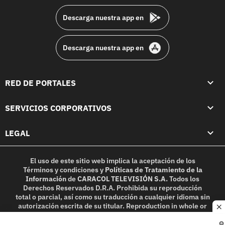
Descarga nuestra app en
Descarga nuestra app en
RED DE PORTALES
SERVICIOS CORPORATIVOS
LEGAL
El uso de este sitio web implica la aceptación de los
Términos y condiciones
y
Políticas de Tratamiento de la
Información
de
CARACOL TELEVISIÓN S.A.
Todos los
Derechos Reservados D.R.A. Prohibida su reproducción
total o parcial, así como su traducción a cualquier idioma sin
autorización escrita de su titular. Reproduction in whole or
c
in part, or translation without written permission is
prohibited. All rights reserved 2025.