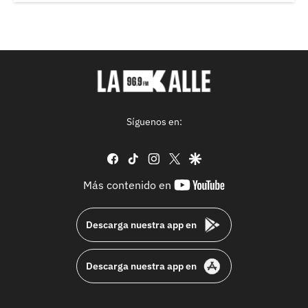
Síguenos en:
facebook
tiktok
instagram
twitter
google
youtube-
Más contenido en
footer
Descarga nuestra app en
Descarga nuestra app en