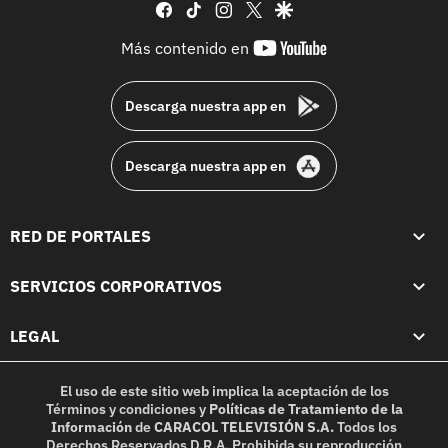
facebook
tiktok
instagram
twitter
google
youtube-
Más contenido en
footer
Descarga nuestra app en
Descarga nuestra app en
RED DE PORTALES
SERVICIOS CORPORATIVOS
LEGAL
El uso de este sitio web implica la aceptación de los
Términos y condiciones
y
Políticas de Tratamiento de la
Información
de
CARACOL TELEVISIÓN S.A.
Todos los
Derechos Reservados D.R.A. Prohibida su reproducción