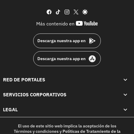
facebook
tiktok
instagram
twitter
google
youtube-
Más contenido en
footer
Descarga nuestra app en
Descarga nuestra app en
RED DE PORTALES
SERVICIOS CORPORATIVOS
LEGAL
El uso de este sitio web implica la aceptación de los
Términos y condiciones
y
Políticas de Tratamiento de la