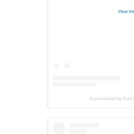
View th
A post shared by Suzy C