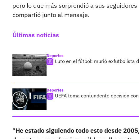
pero lo que más sorprendió a sus seguidores f
compartió junto al mensaje.
Últimas noticias
Deportes
Luto en el fútbol: murió exfutbolista
Deportes
UEFA toma contundente decisión cont
“
He estado siguiendo todo esto desde 2005