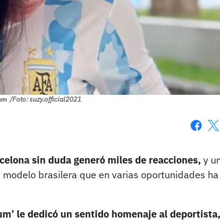
um
/Foto: suzy.official2021
Faceboo
X
arcelona sin duda generó miles de reacciones,
y u
 modelo brasilera que en varias oportunidades ha
um’ le dedicó un sentido homenaje al deportista