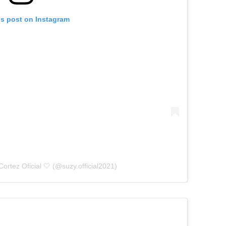
is post on Instagram
ortez Oficial 🤍 (@suzy.official2021)