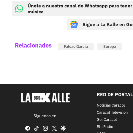
Únete a nuestro canal de Whatsapp para tener
música
Sigue a La Kalle en Go
Relacionados
Falcao García
Europa
RED DE PORTA
Noticias Caracol
Caracol Televisión
Síguenos en:
Gol Caracol
Blu Radio
facebook
tiktok
instagram
twitter
google