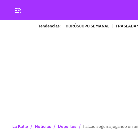
Tendencias:
HORÓSCOPO SEMANAL
TRASLADAN
/
/
/
La Kalle
Noticias
Deportes
Falcao seguirá jugando un a