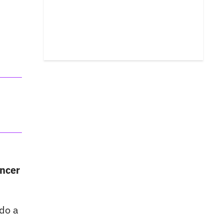
encer
do a