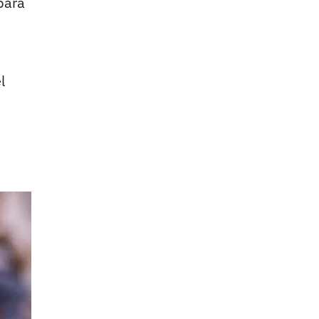
para
l