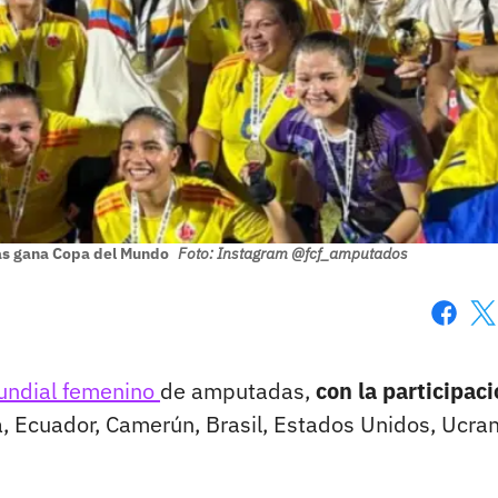
as gana Copa del Mundo
Foto: Instagram @fcf_amputados
Faceboo
X
ndial femenino
de amputadas,
con la participac
, Ecuador, Camerún, Brasil, Estados Unidos, Ucran