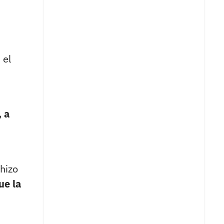
 el
 a
 hizo
ue la