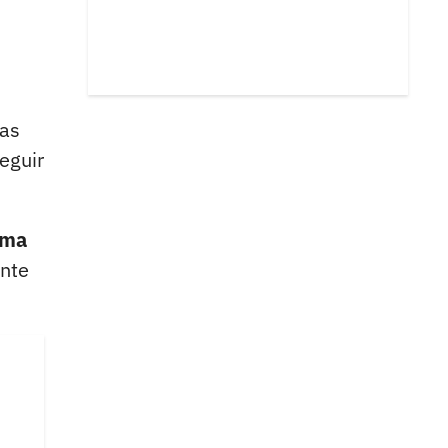
ras
eguir
lma
ante