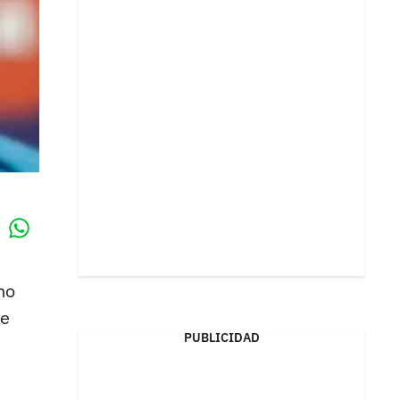
Whatsapp
k
no
re
PUBLICIDAD