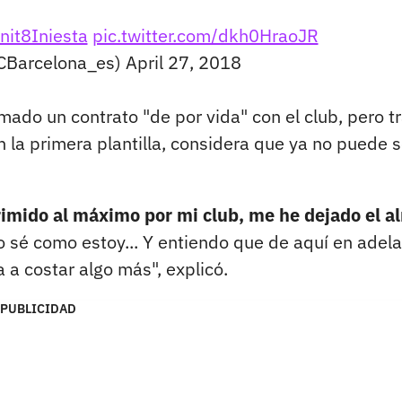
nit8Iniesta
pic.twitter.com/dkh0HraoJR
CBarcelona_es)
April 27, 2018
mado un contrato "de por vida" con el club, pero t
n la primera plantilla, considera que ya no puede s
imido al máximo por mi club, me he dejado el a
sé como estoy... Y entiendo que de aquí en adel
a a costar algo más", explicó.
PUBLICIDAD