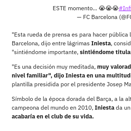
ESTE momento... 😭😭😭
#Inf
— FC Barcelona (@F
"Esta rueda de prensa es para hacer pública l
Barcelona, dijo entre lágrimas
Iniesta
, consi
"sintiéndome importante,
sintiéndome titular
"Es una decisión muy meditada,
muy valorada
nivel familiar", dijo Iniesta en una multitu
plantilla presidida por el presidente Josep M
Símbolo de la época dorada del Barça, a la alt
campeona del mundo en 2010,
Iniesta
da un 
acabaría en el club de su vida.