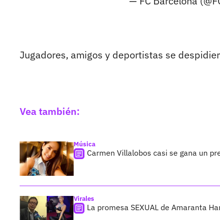
— FC Barcelona (@F
Jugadores, amigos y deportistas se despidier
Vea también:
Música
Carmen Villalobos casi se gana un pr
Virales
La promesa SEXUAL de Amaranta Hank