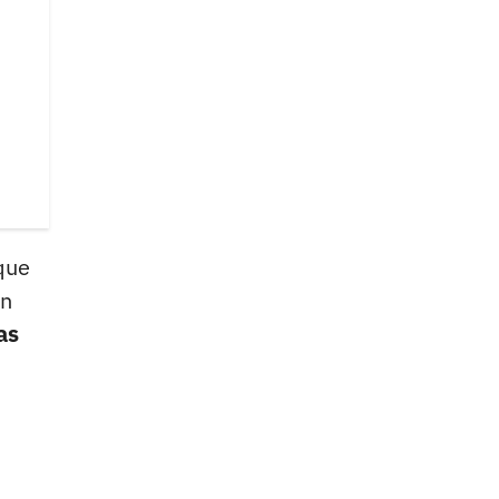
que
en
as