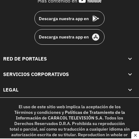
youtube-
Más contenido en
footer
Descarga nuestra app en
Descarga nuestra app en
RED DE PORTALES
SERVICIOS CORPORATIVOS
LEGAL
El uso de este sitio web implica la aceptación de los
Términos y condiciones
y
Políticas de Tratamiento de la
Información
de
CARACOL TELEVISIÓN S.A.
Todos los
Derechos Reservados D.R.A. Prohibida su reproducción
total o parcial, así como su traducción a cualquier idioma sin
autorización escrita de su titular. Reproduction in whole or
c