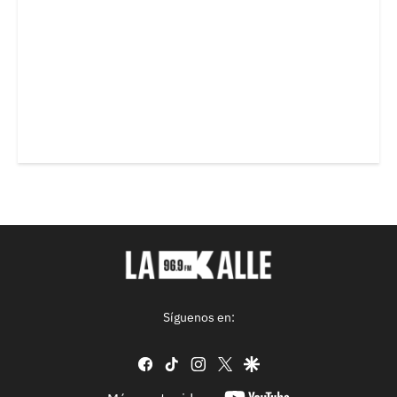
Síguenos en:
facebook
tiktok
instagram
twitter
google