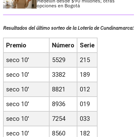
Medellín desde $90 millones; otras
opciones en Bogotá
Resultados del último sorteo de la Lotería de Cundinamarca:
Premio
Número
Serie
seco 10'
5529
215
seco 10'
3382
189
seco 10'
8821
012
seco 10'
8936
019
seco 10'
7254
033
seco 10'
8560
182