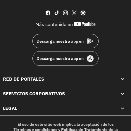
facebook
tiktok
instagram
twitter
google
youtube-
Más contenido en
footer
Descarga nuestra app en
Descarga nuestra app en
RED DE PORTALES
SERVICIOS CORPORATIVOS
LEGAL
El uso de este sitio web implica la aceptación de los
Términos y condiciones
y
Políticas de Tratamiento de la