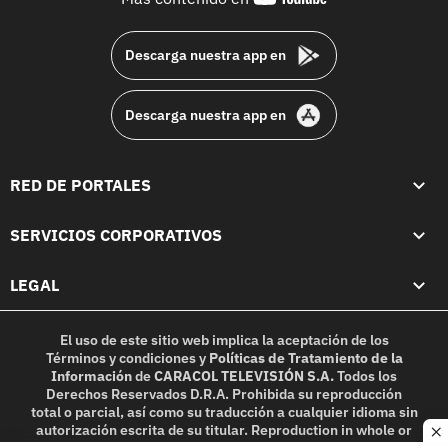
footer
Descarga nuestra app en
Descarga nuestra app en
RED DE PORTALES
SERVICIOS CORPORATIVOS
LEGAL
El uso de este sitio web implica la aceptación de los
Términos y condiciones
y
Políticas de Tratamiento de la
Información
de
CARACOL TELEVISIÓN S.A.
Todos los
Derechos Reservados D.R.A. Prohibida su reproducción
total o parcial, así como su traducción a cualquier idioma sin
autorización escrita de su titular. Reproduction in whole or
c