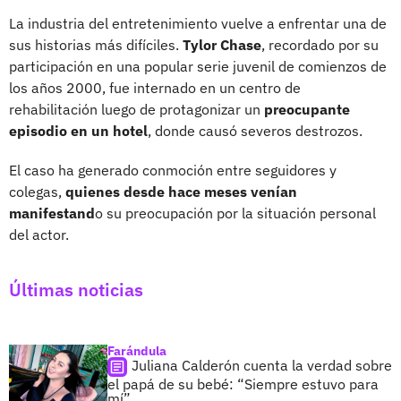
La industria del entretenimiento vuelve a enfrentar una de
sus historias más difíciles.
Tylor Chase
, recordado por su
participación en una popular serie juvenil de comienzos de
los años 2000, fue internado en un centro de
rehabilitación luego de protagonizar un
preocupante
episodio en un hotel
, donde causó severos destrozos.
El caso ha generado conmoción entre seguidores y
colegas,
quienes desde hace meses venían
manifestand
o su preocupación por la situación personal
del actor.
Últimas noticias
Farándula
Juliana Calderón cuenta la verdad sobre
el papá de su bebé: “Siempre estuvo para
mí”