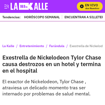
EN VIVO
Mira Todos Nuestros Prog
Tendencias:
HORÓSCOPO SEMANAL
ENCUENTRAN A SILLETER
PUBLICIDAD
/
/
/
La Kalle
Entretenimiento
Farándula
Exestrella de Nickelode
Exestrella de Nickelodeon Tylor Chase
causa destrozos en un hotel y termina
en el hospital
El exactor de Nickelodeon, Tylor Chase ,
atraviesa un delicado momento tras ser
internado por problemas de salud mental.