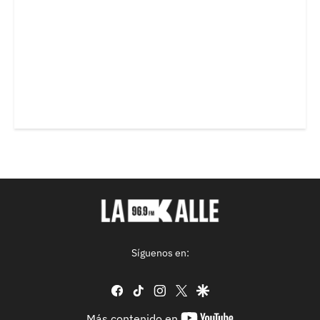
Síguenos en:
facebook
tiktok
instagram
twitter
google
youtube-
Más contenido en