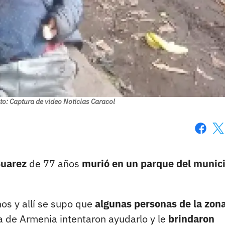
to: Captura de video Noticias Caracol
Faceboo
X
Suarez
de 77 años
murió en un parque del munici
hos y allí se supo que
algunas personas de la zona
ía de Armenia intentaron ayudarlo y le
brindaron