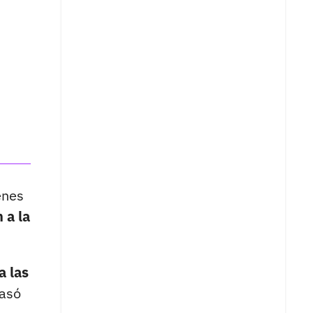
enes
 a la
 a las
pasó