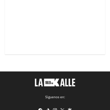
Síguenos en:
facebook
tiktok
instagram
twitter
google