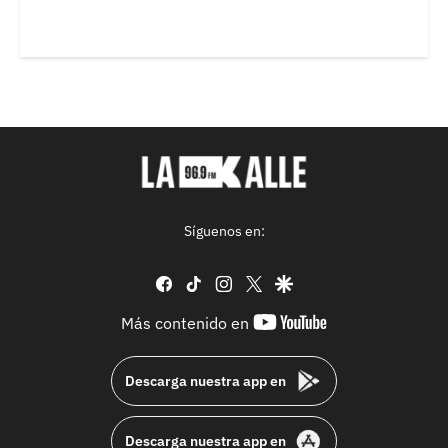
Síguenos en:
facebook
tiktok
instagram
twitter
google
youtube-
Más contenido en
footer
Descarga nuestra app en
Descarga nuestra app en