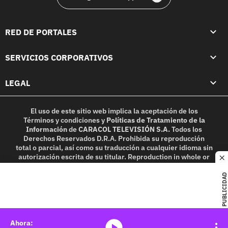
RED DE PORTALES
SERVICIOS CORPORATIVOS
LEGAL
El uso de este sitio web implica la aceptación de los
Términos y condiciones
y
Políticas de Tratamiento de la
Información
de
CARACOL TELEVISIÓN S.A.
Todos los
Derechos Reservados D.R.A. Prohibida su reproducción
total o parcial, así como su traducción a cualquier idioma sin
autorización escrita de su titular. Reproduction in whole or
c
in part, or translation without written permission is
prohibited. All rights reserved 2025.
PUBLICIDAD
MIEMBRO DE:
media-icon