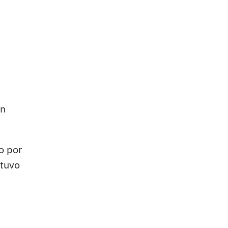
n
en
o por
 tuvo