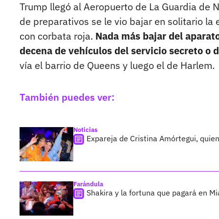
Trump llegó al Aeropuerto de La Guardia de Nu
de preparativos se le vio bajar en solitario la 
con corbata roja.
Nada más bajar del aparato
decena de vehículos del servicio secreto o d
vía el barrio de Queens y luego el de Harlem.
También puedes ver:
Noticias
Expareja de Cristina Amórtegui, quien
Farándula
Shakira y la fortuna que pagará en Mi