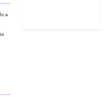
do a
as