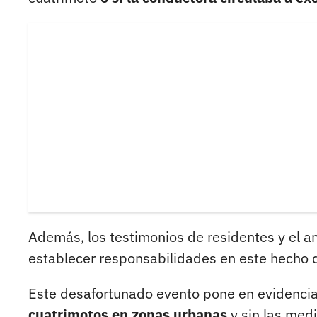
Además, los testimonios de residentes y el a
establecer responsabilidades en este hecho q
Este desafortunado evento pone en evidenci
cuatrimotos en zonas urbanas
y sin las med