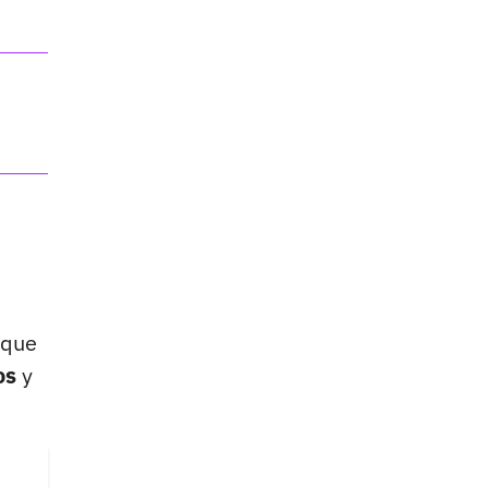
 que
os
y