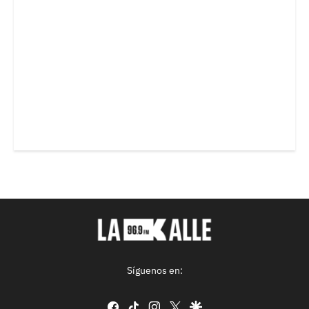
Síguenos en:
facebook
tiktok
instagram
twitter
google