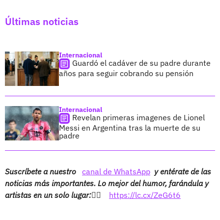
Últimas noticias
Internacional
Guardó el cadáver de su padre durante
años para seguir cobrando su pensión
Internacional
Revelan primeras imagenes de Lionel
Messi en Argentina tras la muerte de su
padre
Suscríbete a nuestro
canal de WhatsApp
y entérate de las
noticias más importantes. Lo mejor del humor, farándula y
artistas en un solo lugar:👉🏻
https://lc.cx/ZeG6t6