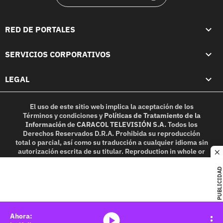
RED DE PORTALES
SERVICIOS CORPORATIVOS
LEGAL
El uso de este sitio web implica la aceptación de los
Términos y condiciones
y
Políticas de Tratamiento de la
Información
de
CARACOL TELEVISIÓN S.A.
Todos los
Derechos Reservados D.R.A. Prohibida su reproducción
total o parcial, así como su traducción a cualquier idioma sin
autorización escrita de su titular. Reproduction in whole or
c
in part, or translation without written permission is
prohibited. All rights reserved 2025.
PUBLICIDAD
MIEMBRO DE:
media-icon