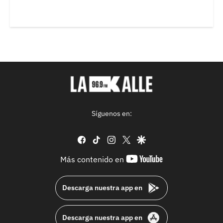
Síguenos en:
facebook
tiktok
instagram
twitter
google
youtube-
Más contenido en
footer
Descarga nuestra app en
Descarga nuestra app en