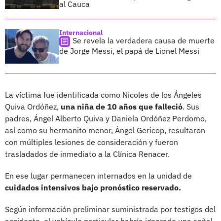
al Cauca
Internacional
Se revela la verdadera causa de muerte
de Jorge Messi, el papá de Lionel Messi
La víctima fue identificada como Nicoles de los Ángeles
Quiva Ordóñez,
una niña de 10 años que falleció
. Sus
padres, Ángel Alberto Quiva y Daniela Ordóñez Perdomo,
así como su hermanito menor, Ángel Gericop, resultaron
con múltiples lesiones de consideración y fueron
trasladados de inmediato a la Clínica Renacer.
En ese lugar permanecen internados en la unidad de
cuidados intensivos bajo pronóstico reservado.
Según información preliminar suministrada por testigos del
accidente, el vehículo particular habría ignorado una señal