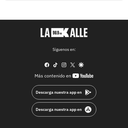
Síguenos en:
facebook
tiktok
instagram
twitter
google
youtube-
Más contenido en
footer
Descarga nuestra app en
Descarga nuestra app en