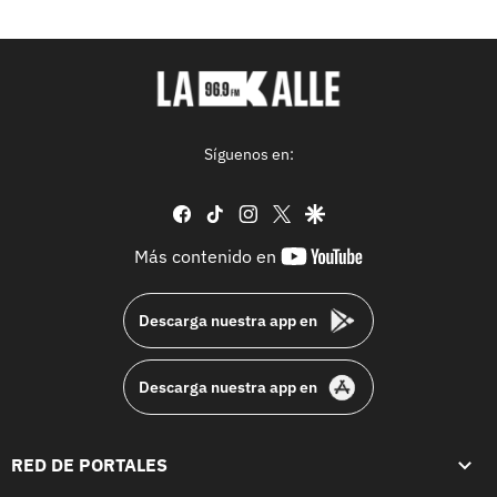
Síguenos en:
facebook
tiktok
instagram
twitter
google
youtube-
Más contenido en
footer
Descarga nuestra app en
Descarga nuestra app en
RED DE PORTALES