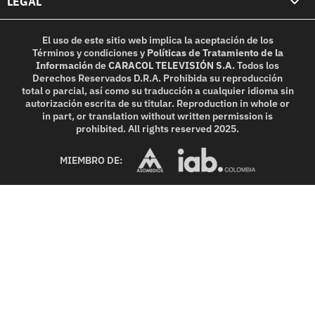
LEGAL
El uso de este sitio web implica la aceptación de los
Términos y condiciones
y
Políticas de Tratamiento de la
Información
de
CARACOL TELEVISIÓN S.A.
Todos los
Derechos Reservados D.R.A. Prohibida su reproducción
total o parcial, así como su traducción a cualquier idioma sin
autorización escrita de su titular. Reproduction in whole or
in part, or translation without written permission is
prohibited. All rights reserved 2025.
MIEMBRO DE: