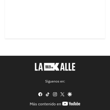
Síguenos en:
facebook
tiktok
instagram
twitter
google
youtube-
Más contenido en
footer