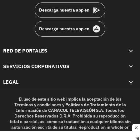
Descarga nuestra app en
Descarga nuestra app en
RED DE PORTALES
SERVICIOS CORPORATIVOS
LEGAL
El uso de este sitio web implica la aceptación de los
Términos y condiciones
y
Políticas de Tratamiento de la
Información
de
CARACOL TELEVISIÓN S.A.
Todos los
Derechos Reservados D.R.A. Prohibida su reproducción
total o parcial, así como su traducción a cualquier idioma sin
autorización escrita de su titular. Reproduction in whole or
c
in part, or translation without written permission is
prohibited. All rights reserved 2025.