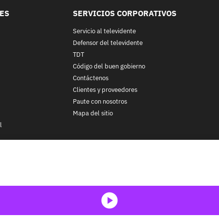
LES
SERVICIOS CORPORATIVOS
Servicio al televidente
Defensor del televidente
TDT
Código del buen gobierno
Contáctenos
Clientes y proveedores
Paute con nosotros
Mapa del sitio
l
nos y condiciones
y
Políticas de Tratamiento de la Información
de
CA
ohibida su reproducción total o parcial, así como su traducción a cu
 in whole or in part, or translation without written permission is prohib
media-icon