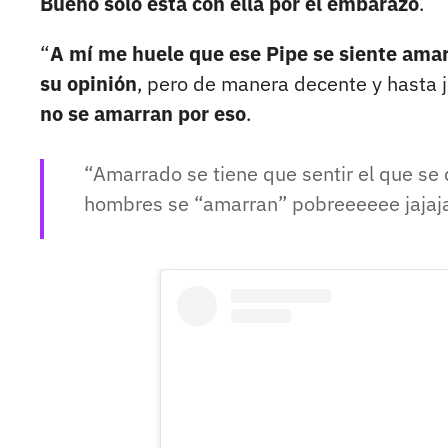
Bueno solo está con ella por el embarazo
.
“
A mí me huele que ese Pipe se siente ama
su opinión
, pero de manera decente y hasta 
no se amarran por eso
.
Amarrado se tiene que sentir el que se
hombres se “amarran” pobreeeeee jajajaj