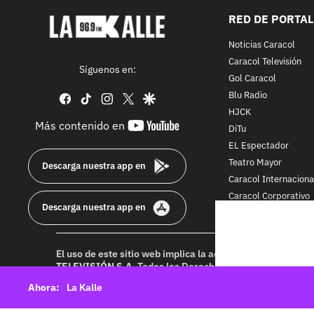
RED DE PORTA
Noticias Caracol
Caracol Televisión
Síguenos en:
Gol Caracol
Blu Radio
facebook
tiktok
instagram
twitter
google
HJCK
youtube-
Más contenido en
DiTu
footer
EL Espectador
Teatro Mayor
Descarga nuestra app en
Caracol Internaciona
Caracol Corporativo
Descarga nuestra app en
Caracol Next
El uso de este sitio web implica la aceptación de los
Térmi
TELEVISIÓN S.A.
Todos los Derechos Reservados D.R.A. Pr
idioma sin autorización escrita de su titular. Reproduction
La Kalle
rights reserved 2025.