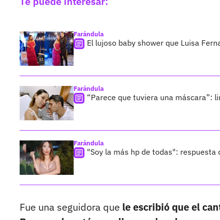
Te puede interesar:
Farándula
El lujoso baby shower que Luisa Fern
Farándula
“Parece que tuviera una máscara”: li
Farándula
"Soy la más hp de todas": respuesta 
Fue una seguidora que
le escribió que el ca