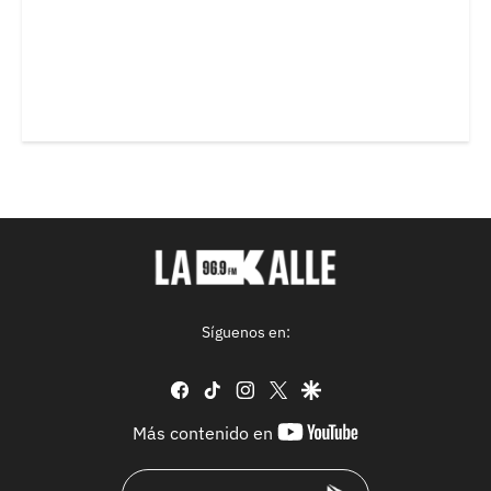
Síguenos en:
facebook
tiktok
instagram
twitter
google
youtube-
Más contenido en
footer