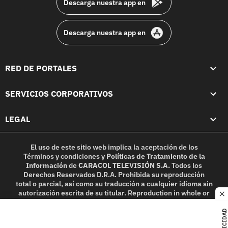
Descarga nuestra app en
Descarga nuestra app en
RED DE PORTALES
SERVICIOS CORPORATIVOS
LEGAL
El uso de este sitio web implica la aceptación de los
Términos y condiciones
y
Políticas de Tratamiento de la
Información
de
CARACOL TELEVISIÓN S.A.
Todos los
Derechos Reservados D.R.A. Prohibida su reproducción
total o parcial, así como su traducción a cualquier idioma sin
autorización escrita de su titular. Reproduction in whole or
c
in part, or translation without written permission is
prohibited. All rights reserved 2025.
PUBLICIDAD