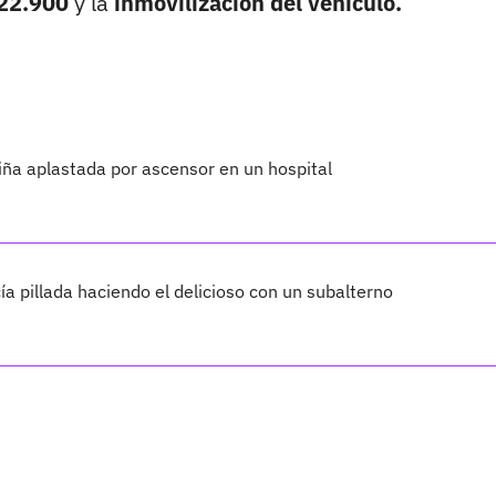
22.900
y la
inmovilización del vehículo.
iña aplastada por ascensor en un hospital
ía pillada haciendo el delicioso con un subalterno