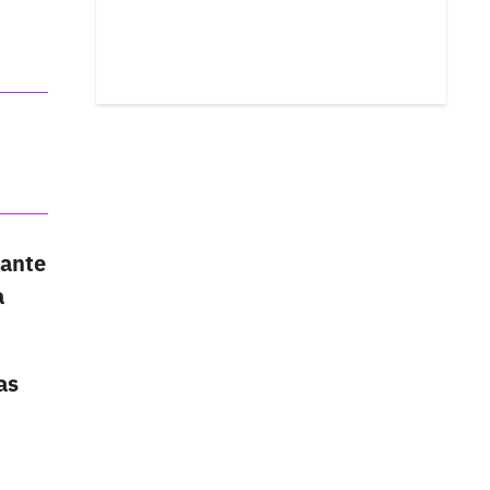
rante
a
as