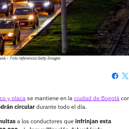
otá -
Foto referencia Getty Images
Faceboo
X
co y placa
se mantiene en la
ciudad de Bogotá
co
drán circular
durante todo el día.
multas
a los conductores que
infrinjan esta