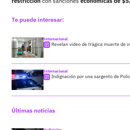
restricción
con sanciones
económicas de $5
Te puede interesar:
Internacional
Revelan video de trágica muerte de n
Internacional
Indignación por una sargento de Polic
Últimas noticias
Judiciales