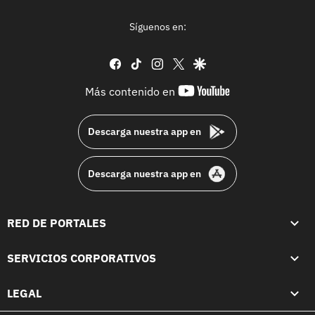
Síguenos en:
facebook
tiktok
instagram
twitter
google
youtube-
Más contenido en
footer
Descarga nuestra app en
Descarga nuestra app en
RED DE PORTALES
SERVICIOS CORPORATIVOS
LEGAL