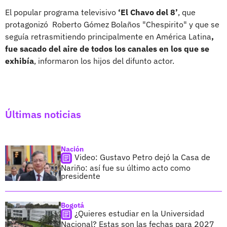
El popular programa televisivo
‘El Chavo del 8’
, que
protagonizó Roberto Gómez Bolaños "Chespirito" y que se
seguía retrasmitiendo principalmente en América Latina
,
fue sacado del aire de todos los canales en los que se
exhibía
, informaron los hijos del difunto actor.
Últimas noticias
Nación
Video: Gustavo Petro dejó la Casa de
Nariño: así fue su último acto como
presidente
Bogotá
¿Quieres estudiar en la Universidad
Nacional? Estas son las fechas para 2027