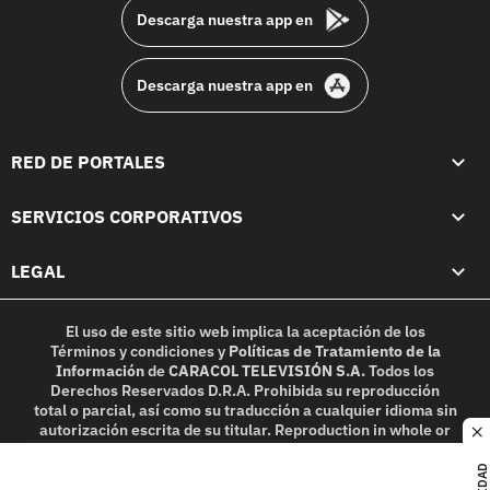
Descarga nuestra app en
Descarga nuestra app en
RED DE PORTALES
SERVICIOS CORPORATIVOS
LEGAL
El uso de este sitio web implica la aceptación de los
Términos y condiciones
y
Políticas de Tratamiento de la
Información
de
CARACOL TELEVISIÓN S.A.
Todos los
Derechos Reservados D.R.A. Prohibida su reproducción
total o parcial, así como su traducción a cualquier idioma sin
autorización escrita de su titular. Reproduction in whole or
c
in part, or translation without written permission is
prohibited. All rights reserved 2025.