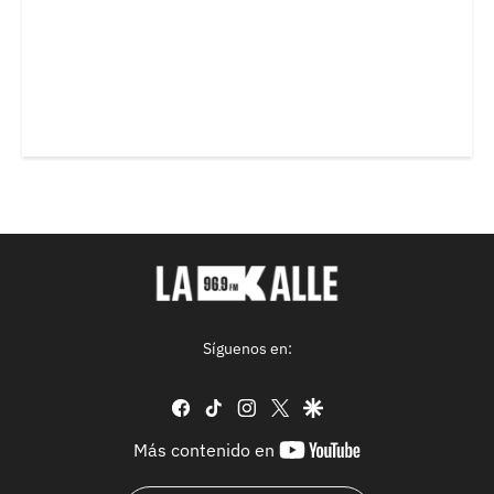
Síguenos en:
facebook
tiktok
instagram
twitter
google
youtube-
Más contenido en
footer