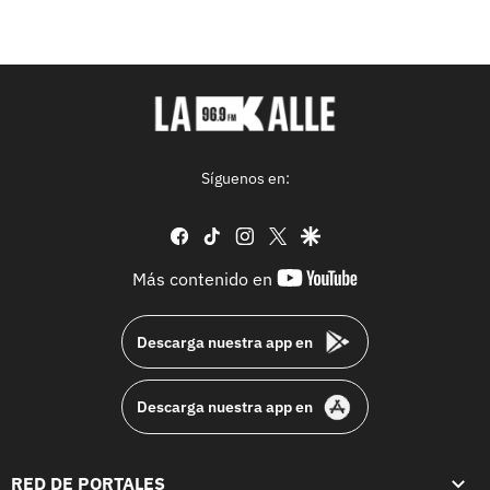
Síguenos en:
facebook
tiktok
instagram
twitter
google
youtube-
Más contenido en
footer
Descarga nuestra app en
Descarga nuestra app en
RED DE PORTALES