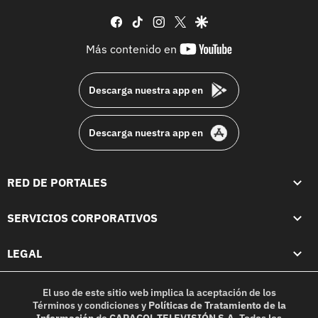
facebook
tiktok
instagram
twitter
google
youtube-
Más contenido en
footer
Descarga nuestra app en
Descarga nuestra app en
RED DE PORTALES
SERVICIOS CORPORATIVOS
LEGAL
El uso de este sitio web implica la aceptación de los
Términos y condiciones
y
Políticas de Tratamiento de la