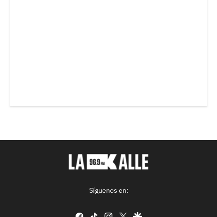
Síguenos en:
facebook
tiktok
instagram
twitter
google