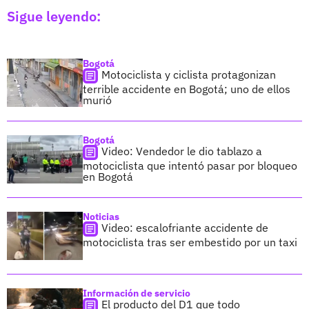
Sigue leyendo:
Bogotá
Motociclista y ciclista protagonizan
terrible accidente en Bogotá; uno de ellos
murió
Bogotá
Video: Vendedor le dio tablazo a
motociclista que intentó pasar por bloqueo
en Bogotá
Noticias
Video: escalofriante accidente de
motociclista tras ser embestido por un taxi
Información de servicio
El producto del D1 que todo