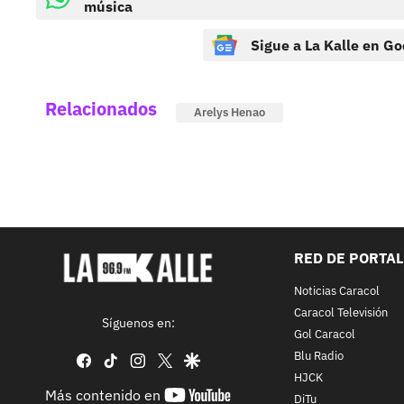
música
Sigue a La Kalle en Go
Relacionados
Arelys Henao
RED DE PORTA
Noticias Caracol
Caracol Televisión
Síguenos en:
Gol Caracol
Blu Radio
facebook
tiktok
instagram
twitter
google
HJCK
youtube-
Más contenido en
DiTu