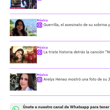
Música
Guerrilla, el asesinato de su sobrin
Música
La triste historia detrás la canción
Música
Arelys Henao mostró una foto de su
Únete a nuestro canal de Whatsapp para tener