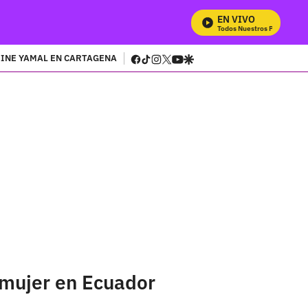
EN VIVO
Mira Todos Nuestros Programas
facebook
tiktok
instagram
twitter
youtube
google
INE YAMAL EN CARTAGENA
 mujer en Ecuador