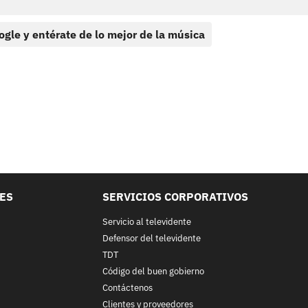
ogle y entérate de lo mejor de la música
LES
SERVICIOS CORPORATIVOS
Servicio al televidente
Defensor del televidente
TDT
Código del buen gobierno
Contáctenos
Clientes y proveedores