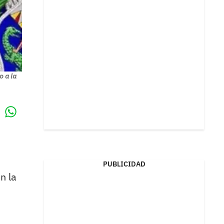
o a la
Whatsapp
k
PUBLICIDAD
n la