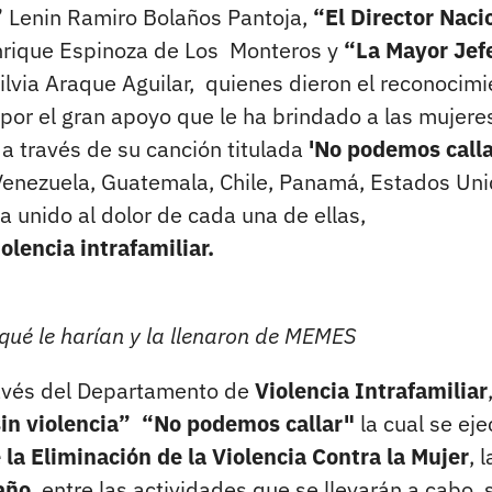
”
Lenin Ramiro Bolaños Pantoja,
“El Director Naci
rique Espinoza de Los Monteros y
“La Mayor Jef
ilvia Araque Aguilar, quienes dieron el reconocimi
 por el gran apoyo que le ha brindado a las mujere
a través de su canción titulada
'No podemos calla
 Venezuela, Guatemala, Chile, Panamá, Estados Uni
 unido al dolor de cada una de ellas,
olencia intrafamiliar.
 qué le harían y la llenaron de MEMES
avés del Departamento de
Violencia Intrafamiliar
sin violencia” “No podemos callar"
la cual se ej
a Eliminación de la Violencia Contra la Mujer
, l
año
, entre las actividades que se llevarán a cabo, 