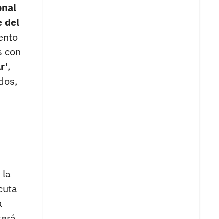
onal
e del
ento
s con
r'
,
dos,
, la
ecuta
a
será