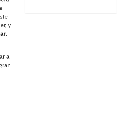
s
ste
er, y
iar
.
ar a
gran